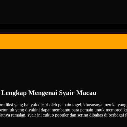
Lengkap Mengenai Syair Macau
diksi yang banyak dicari oleh pemain togel, khususnya mereka yang t
etunjuk yang diyakini dapat membantu para pemain untuk memprediksi
tnya ramalan, syair ini cukup populer dan sering dibahas di berbagai 