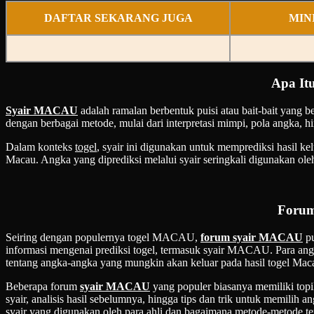
DAFTAR SEKARANG JUGA
MIN
Apa It
Syair MACAU
adalah ramalan berbentuk puisi atau bait-bait yang b
dengan berbagai metode, mulai dari interpretasi mimpi, pola angka, hi
Dalam konteks
togel
, syair ini digunakan untuk memprediksi hasil k
Macau. Angka yang diprediksi melalui syair seringkali digunakan ol
Foru
Seiring dengan populernya togel MACAU,
forum syair MACAU
pu
informasi mengenai prediksi togel, termasuk syair MACAU. Para ang
tentang angka-angka yang mungkin akan keluar pada hasil togel Mac
Beberapa forum
syair MACAU
yang populer biasanya memiliki topi
syair, analisis hasil sebelumnya, hingga tips dan trik untuk memilih a
syair yang digunakan oleh para ahli dan bagaimana metode-metode 