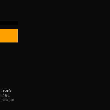
ertarik
 hasil
forum dan