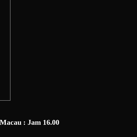
 Macau : Jam 16.00