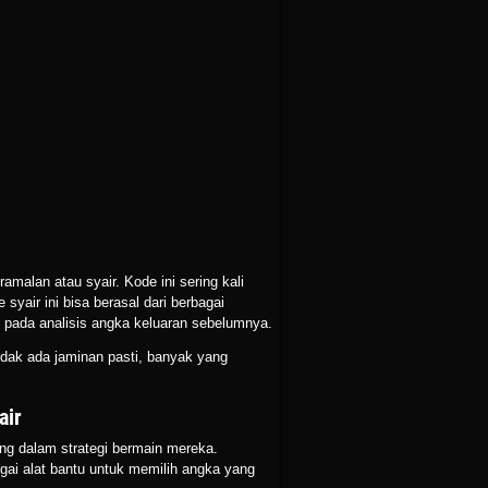
malan atau syair. Kode ini sering kali
yair ini bisa berasal dari berbagai
n pada analisis angka keluaran sebelumnya.
dak ada jaminan pasti, banyak yang
air
g dalam strategi bermain mereka.
ai alat bantu untuk memilih angka yang