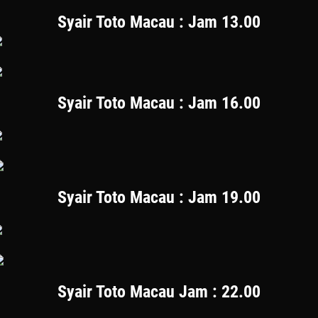
Syair Toto Macau : Jam 13.00
Syair Toto Macau : Jam 16.00
Syair Toto Macau : Jam 19.00
Syair Toto Macau Jam : 22.00