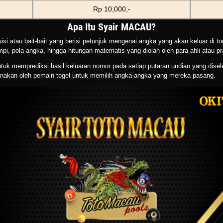
Rp 10,000,-
Apa Itu Syair MACAU?
si atau bait-bait yang berisi petunjuk mengenai angka yang akan keluar di t
mpi, pola angka, hingga hitungan matematis yang diolah oleh para ahli atau pra
 untuk memprediksi hasil keluaran nomor pada setiap putaran undian yang di
digunakan oleh pemain togel untuk memilih angka-angka yang mereka pasang.