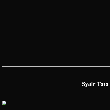
Syair Toto