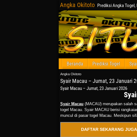
Angka Okitoto
Prediksi Angka Togel,
Beranda
Prediksi Togel
Sya
Angka Okitoto
Syair Macau – Jumat, 23 Januari 
Syair Macau – Jumat, 23 Januari 2026
Sya
Syair Macau
(MACAU) merupakan salah satu
togel Macau. Syair MACAU berisi rangkaia
muncul di pasar togel Macau. Meskipun sifa
DAFTAR SEKARANG JUGA