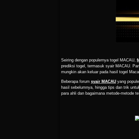
Seiring dengan populernya togel MACAU,
prediksi togel, termasuk syair MACAU. Par
mungkin akan keluar pada hasil togel Maca
Beberapa forum
syair MACAU
yang populer
hasil sebelumnya, hingga tips dan trik unt
para ahli dan bagaimana metode-metode t