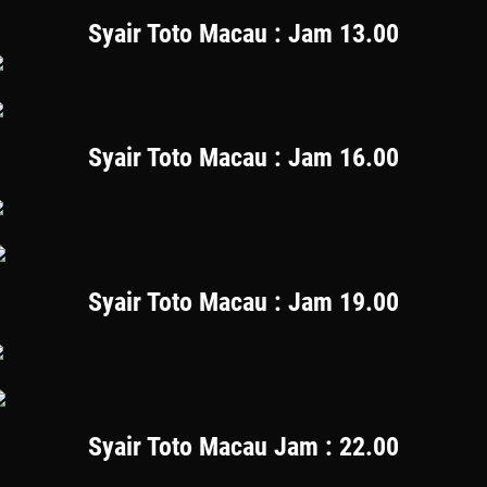
Syair Toto Macau : Jam 13.00
Syair Toto Macau : Jam 16.00
Syair Toto Macau : Jam 19.00
Syair Toto Macau Jam : 22.00