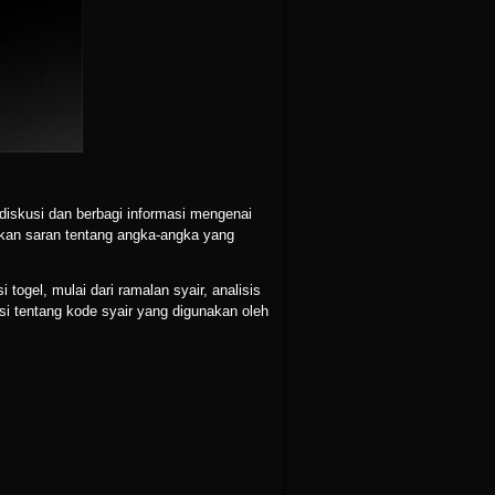
iskusi dan berbagi informasi mengenai
ikan saran tentang angka-angka yang
togel, mulai dari ramalan syair, analisis
usi tentang kode syair yang digunakan oleh