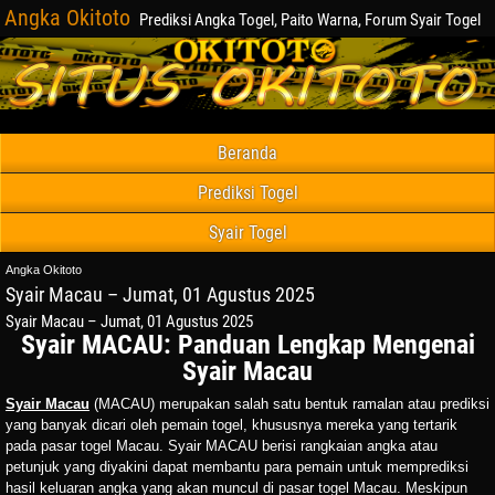
Angka Okitoto
Prediksi Angka Togel, Paito Warna, Forum Syair Togel
Beranda
Prediksi Togel
Syair Togel
Angka Okitoto
Syair Macau – Jumat, 01 Agustus 2025
Syair Macau – Jumat, 01 Agustus 2025
Syair MACAU: Panduan Lengkap Mengenai
Syair Macau
Syair Macau
(MACAU) merupakan salah satu bentuk ramalan atau prediksi
yang banyak dicari oleh pemain togel, khususnya mereka yang tertarik
pada pasar togel Macau. Syair MACAU berisi rangkaian angka atau
petunjuk yang diyakini dapat membantu para pemain untuk memprediksi
hasil keluaran angka yang akan muncul di pasar togel Macau. Meskipun