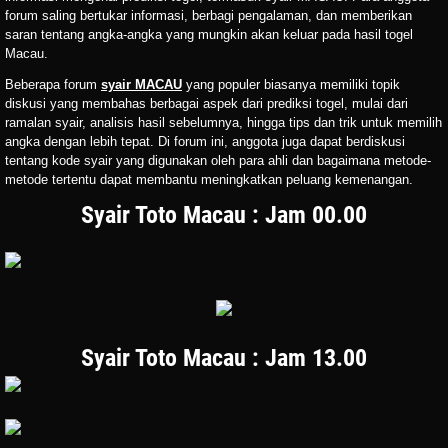
forum saling bertukar informasi, berbagi pengalaman, dan memberikan
saran tentang angka-angka yang mungkin akan keluar pada hasil togel
Macau.
Beberapa forum
syair MACAU
yang populer biasanya memiliki topik
diskusi yang membahas berbagai aspek dari prediksi togel, mulai dari
ramalan syair, analisis hasil sebelumnya, hingga tips dan trik untuk memilih
angka dengan lebih tepat. Di forum ini, anggota juga dapat berdiskusi
tentang kode syair yang digunakan oleh para ahli dan bagaimana metode-
metode tertentu dapat membantu meningkatkan peluang kemenangan.
Syair Toto Macau : Jam 00.00
Syair Toto Macau : Jam 13.00