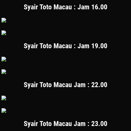
Syair Toto Macau : Jam 16.00
Syair Toto Macau : Jam 19.00
Syair Toto Macau Jam : 22.00
Syair Toto Macau Jam : 23.00