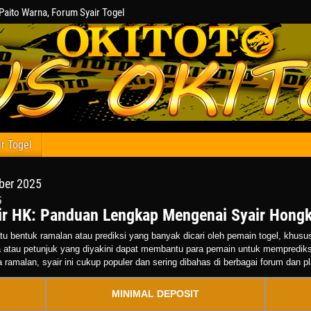
 Paito Warna, Forum Syair Togel
ir Togel
ber 2025
5
ir HK: Panduan Lengkap Mengenai Syair Hong
u bentuk ramalan atau prediksi yang banyak dicari oleh pemain togel, khusus
a atau petunjuk yang diyakini dapat membantu para pemain untuk memprediks
 ramalan, syair ini cukup populer dan sering dibahas di berbagai forum dan p
MINIMAL DEPOSIT