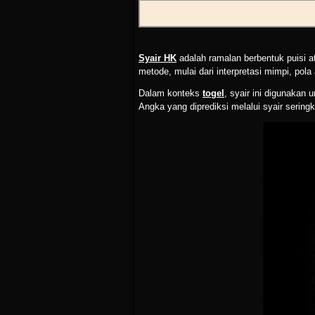
Syair HK
adalah ramalan berbentuk puisi at
metode, mulai dari interpretasi mimpi, pola
Dalam konteks
togel
, syair ini digunakan
Angka yang diprediksi melalui syair serin