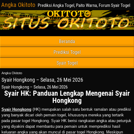
Angka Okitoto
Prediksi Angka Togel, Paito Warna, Forum Syair Togel
Beranda
Prediksi Togel
Syair Togel
Angka Okitoto
Syair Hongkong – Selasa, 26 Mei 2026
Syair Hongkong – Selasa, 26 Mei 2026
Syair HK: Panduan Lengkap Mengenai Syair
Hongkong
Syair Hongkong
(HK) merupakan salah satu bentuk ramalan atau prediksi
yang banyak dicari oleh pemain togel, khususnya mereka yang tertarik
pada pasar togel Hongkong. Syair HK berisi rangkaian angka atau petunjuk
yang diyakini dapat membantu para pemain untuk memprediksi hasil
keluaran angka yang akan muncul di pasar togel Hongkong. Meskipun