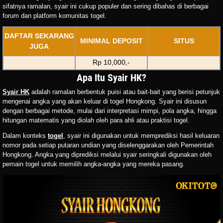
sifatnya ramalan, syair ini cukup populer dan sering dibahas di berbagai
forum dan platform komunitas togel.
DAFTAR SEKARANG
MINIMAL DEPOSIT
SITUS
JUGA
Rp 10,000,-
Apa Itu Syair HK?
Syair HK
adalah ramalan berbentuk puisi atau bait-bait yang berisi petunjuk
mengenai angka yang akan keluar di togel Hongkong. Syair ini disusun
dengan berbagai metode, mulai dari interpretasi mimpi, pola angka, hingga
hitungan matematis yang diolah oleh para ahli atau praktisi togel.
Dalam konteks
togel
, syair ini digunakan untuk memprediksi hasil keluaran
nomor pada setiap putaran undian yang diselenggarakan oleh Pemerintah
Hongkong. Angka yang diprediksi melalui syair seringkali digunakan oleh
pemain togel untuk memilih angka-angka yang mereka pasang.