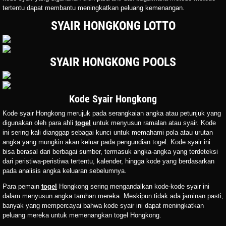
tertentu dapat membantu meningkatkan peluang kemenangan.
SYAIR HONGKONG LOTTO
SYAIR HONGKONG POOLS
Kode Syair Hongkong
Kode syair Hongkong merujuk pada serangkaian angka atau petunjuk yang
digunakan oleh para ahli
togel
untuk menyusun ramalan atau syair. Kode
ini sering kali dianggap sebagai kunci untuk memahami pola atau urutan
angka yang mungkin akan keluar pada pengundian togel. Kode syair ini
bisa berasal dari berbagai sumber, termasuk angka-angka yang terdeteksi
dari peristiwa-peristiwa tertentu, kalender, hingga kode yang berdasarkan
pada analisis angka keluaran sebelumnya.
Para pemain
togel
Hongkong sering mengandalkan kode-kode syair ini
dalam menyusun angka taruhan mereka. Meskipun tidak ada jaminan pasti,
banyak yang mempercayai bahwa kode syair ini dapat meningkatkan
peluang mereka untuk memenangkan togel Hongkong.