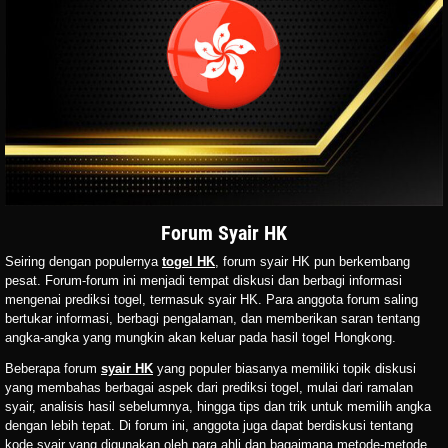
Forum Syair HK
Seiring dengan populernya
togel HK
, forum syair HK pun berkembang
pesat. Forum-forum ini menjadi tempat diskusi dan berbagi informasi
mengenai prediksi togel, termasuk syair HK. Para anggota forum saling
bertukar informasi, berbagi pengalaman, dan memberikan saran tentang
angka-angka yang mungkin akan keluar pada hasil togel Hongkong.
Beberapa forum
syair HK
yang populer biasanya memiliki topik diskusi
yang membahas berbagai aspek dari prediksi togel, mulai dari ramalan
syair, analisis hasil sebelumnya, hingga tips dan trik untuk memilih angka
dengan lebih tepat. Di forum ini, anggota juga dapat berdiskusi tentang
kode syair yang digunakan oleh para ahli dan bagaimana metode-metode