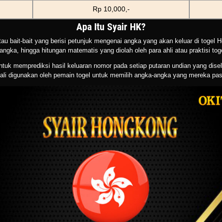
Rp 10,000,-
Apa Itu Syair HK?
au bait-bait yang berisi petunjuk mengenai angka yang akan keluar di togel 
 angka, hingga hitungan matematis yang diolah oleh para ahli atau praktisi tog
 untuk memprediksi hasil keluaran nomor pada setiap putaran undian yang di
gkali digunakan oleh pemain togel untuk memilih angka-angka yang mereka pa