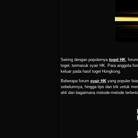
Seiring dengan populernya
togel HK
, foru
togel, termasuk syair HK. Para anggota fo
keluar pada hasil togel Hongkong.
Beberapa forum
syair HK
yang populer bias
sebelumnya, hingga tips dan trik untuk mem
ahli dan bagaimana metode-metode terten