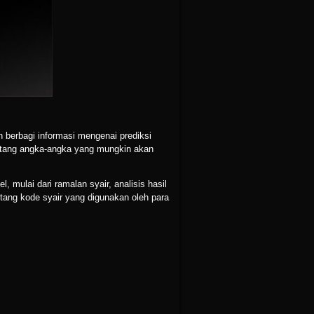
 berbagi informasi mengenai prediksi
entang angka-angka yang mungkin akan
 mulai dari ramalan syair, analisis hasil
entang kode syair yang digunakan oleh para