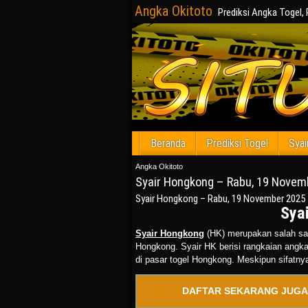
Angka Okitoto
Prediksi Angka Togel, 
Beranda
Prediksi Togel
Syai
Angka Okitoto
Syair Hongkong – Rabu, 19 Novem
Syair Hongkong – Rabu, 19 November 2025
Sya
Syair Hongkong
(HK) merupakan salah sat
Hongkong. Syair HK berisi rangkaian angk
di pasar togel Hongkong. Meskipun sifatnya
DAFTAR SEKARANG JUGA