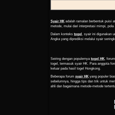
Syair HK
adalah ramalan berbentuk puisi at
metode, mulai dari interpretasi mimpi, pola
Dalam konteks
togel
, syair ini digunakan
Angka yang diprediksi melalui syair serin
Seiring dengan populernya
togel HK
, foru
togel, termasuk syair HK. Para anggota fo
keluar pada hasil togel Hongkong.
Beberapa forum
syair HK
yang populer bias
sebelumnya, hingga tips dan trik untuk mem
ahli dan bagaimana metode-metode terten