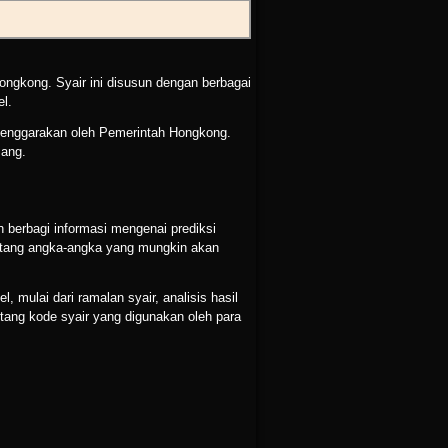
Hongkong. Syair ini disusun dengan berbagai
el.
selenggarakan oleh Pemerintah Hongkong.
sang.
 berbagi informasi mengenai prediksi
entang angka-angka yang mungkin akan
 mulai dari ramalan syair, analisis hasil
entang kode syair yang digunakan oleh para