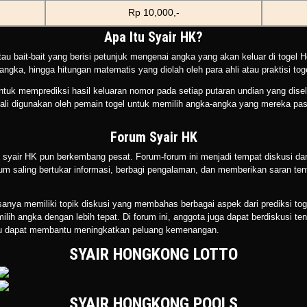
Rp 10,000,-
Apa Itu Syair HK?
au bait-bait yang berisi petunjuk mengenai angka yang akan keluar di togel 
 angka, hingga hitungan matematis yang diolah oleh para ahli atau praktisi tog
 untuk memprediksi hasil keluaran nomor pada setiap putaran undian yang di
gkali digunakan oleh pemain togel untuk memilih angka-angka yang mereka pa
Forum Syair HK
m syair HK pun berkembang pesat. Forum-forum ini menjadi tempat diskusi dan
rum saling bertukar informasi, berbagi pengalaman, dan memberikan saran t
anya memiliki topik diskusi yang membahas berbagai aspek dari prediksi togel,
ilih angka dengan lebih tepat. Di forum ini, anggota juga dapat berdiskusi t
tu dapat membantu meningkatkan peluang kemenangan.
SYAIR HONGKONG LOTTO
SYAIR HONGKONG POOLS