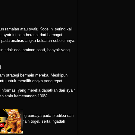
 ramalan atau syair. Kode ini sering kali
yair ini bisa berasal dari berbagai
n pada analisis angka keluaran sebelumnya.
 tidak ada jaminan pasti, banyak yang
r
lam strategi bermain mereka. Meskipun
ntu untuk memilih angka yang tepat.
informasi yang mereka dapatkan dari syair,
sa menjamin kemenangan 100%.
agi mereka yang percaya pada prediksi dan
b dalam bermain togel, serta ingatlah