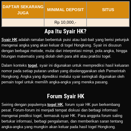
DAFTAR SEKARANG
MINIMAL DEPOSIT
SITUS
JUGA
Rp 10,000,-
Apa Itu Syair HK?
Syair HK
adalah ramalan berbentuk puisi atau bait-bait yang berisi petunjuk
mengenai angka yang akan keluar di togel Hongkong. Syair ini disusun
dengan berbagai metode, mulai dari interpretasi mimpi, pola angka, hingga
hitungan matematis yang diolah oleh para ahli atau praktisi togel.
Dalam konteks
togel
, syair ini digunakan untuk memprediksi hasil keluaran
nomor pada setiap putaran undian yang diselenggarakan oleh Pemerintah
Hongkong. Angka yang diprediksi melalui syair seringkali digunakan oleh
pemain togel untuk memilih angka-angka yang mereka pasang.
Forum Syair HK
Seiring dengan populernya
togel HK
, forum syair HK pun berkembang
pesat. Forum-forum ini menjadi tempat diskusi dan berbagi informasi
mengenai prediksi togel, termasuk syair HK. Para anggota forum saling
bertukar informasi, berbagi pengalaman, dan memberikan saran tentang
angka-angka yang mungkin akan keluar pada hasil togel Hongkong.