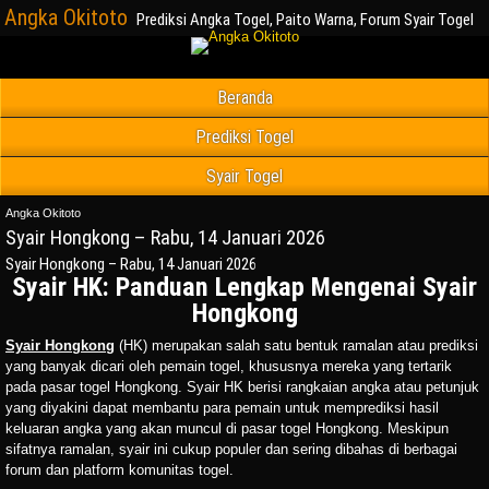
Angka Okitoto
Prediksi Angka Togel, Paito Warna, Forum Syair Togel
Beranda
Prediksi Togel
Syair Togel
Angka Okitoto
Syair Hongkong – Rabu, 14 Januari 2026
Syair Hongkong – Rabu, 14 Januari 2026
Syair HK: Panduan Lengkap Mengenai Syair
Hongkong
Syair Hongkong
(HK) merupakan salah satu bentuk ramalan atau prediksi
yang banyak dicari oleh pemain togel, khususnya mereka yang tertarik
pada pasar togel Hongkong. Syair HK berisi rangkaian angka atau petunjuk
yang diyakini dapat membantu para pemain untuk memprediksi hasil
keluaran angka yang akan muncul di pasar togel Hongkong. Meskipun
sifatnya ramalan, syair ini cukup populer dan sering dibahas di berbagai
forum dan platform komunitas togel.