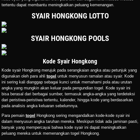
tertentu dapat membantu meningkatkan peluang kemenangan.
SYAIR HONGKONG LOTTO
SYAIR HONGKONG POOLS
Kode Syair Hongkong
Kode syair Hongkong merujuk pada serangkaian angka atau petunjuk yang
digunakan oleh para ahli
togel
untuk menyusun ramalan atau syair. Kode
ini sering kali dianggap sebagai kunci untuk memahami pola atau urutan
angka yang mungkin akan keluar pada pengundian togel. Kode syair ini
bisa berasal dari berbagai sumber, termasuk angka-angka yang terdeteksi
dari peristiwa-peristiwa tertentu, kalender, hingga kode yang berdasarkan
pada analisis angka keluaran sebelumnya.
Para pemain
togel
Hongkong sering mengandalkan kode-kode syair ini
dalam menyusun angka taruhan mereka. Meskipun tidak ada jaminan pasti,
banyak yang mempercayai bahwa kode syair ini dapat meningkatkan
peluang mereka untuk memenangkan togel Hongkong.