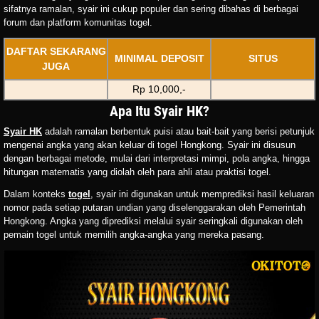
sifatnya ramalan, syair ini cukup populer dan sering dibahas di berbagai
forum dan platform komunitas togel.
DAFTAR SEKARANG
MINIMAL DEPOSIT
SITUS
JUGA
Rp 10,000,-
Apa Itu Syair HK?
Syair HK
adalah ramalan berbentuk puisi atau bait-bait yang berisi petunjuk
mengenai angka yang akan keluar di togel Hongkong. Syair ini disusun
dengan berbagai metode, mulai dari interpretasi mimpi, pola angka, hingga
hitungan matematis yang diolah oleh para ahli atau praktisi togel.
Dalam konteks
togel
, syair ini digunakan untuk memprediksi hasil keluaran
nomor pada setiap putaran undian yang diselenggarakan oleh Pemerintah
Hongkong. Angka yang diprediksi melalui syair seringkali digunakan oleh
pemain togel untuk memilih angka-angka yang mereka pasang.