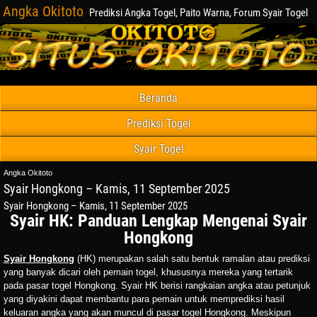
Angka Okitoto
Prediksi Angka Togel, Paito Warna, Forum Syair Togel
Beranda
Prediksi Togel
Syair Togel
Angka Okitoto
Syair Hongkong – Kamis, 11 September 2025
Syair Hongkong – Kamis, 11 September 2025
Syair HK: Panduan Lengkap Mengenai Syair
Hongkong
Syair Hongkong
(HK) merupakan salah satu bentuk ramalan atau prediksi
yang banyak dicari oleh pemain togel, khususnya mereka yang tertarik
pada pasar togel Hongkong. Syair HK berisi rangkaian angka atau petunjuk
yang diyakini dapat membantu para pemain untuk memprediksi hasil
keluaran angka yang akan muncul di pasar togel Hongkong. Meskipun