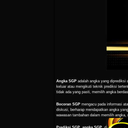
Angka SGP
adalah angka yang diprediksi
keluar atau mengikuti teknik prediksi ter
tidak ada yang pasti, memilih angka berdas
Bocoran SGP
mengacu pada informasi atau
diskusi, berharap mendapatkan angka yang
wawasan tambahan dalam memilih angka, me
Prediksi SGP
,
angka SGP
, dan
bocoran