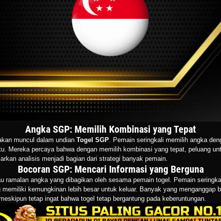
Angka SGP: Memilih Kombinasi yang Tepat
 akan muncul dalam undian
Togel SGP
. Pemain seringkali memilih angka den
tentu. Mereka percaya bahwa dengan memilih kombinasi yang tepat, peluang 
arkan analisis menjadi bagian dari strategi banyak pemain.
Bocoran SGP: Mencari Informasi yang Berguna
 ramalan angka yang dibagikan oleh sesama pemain togel. Pemain seringkali
 memiliki kemungkinan lebih besar untuk keluar. Banyak yang menganggap b
skipun tetap ingat bahwa togel tetap bergantung pada keberuntungan.
Kesimpulan
 SGP
bisa membantu pemain merasa lebih siap dalam memilih angka untuk ta