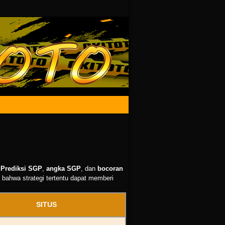
n
Prediksi SGP
,
angka SGP
, dan
bocoran
bahwa strategi tertentu dapat memberi
SITUS