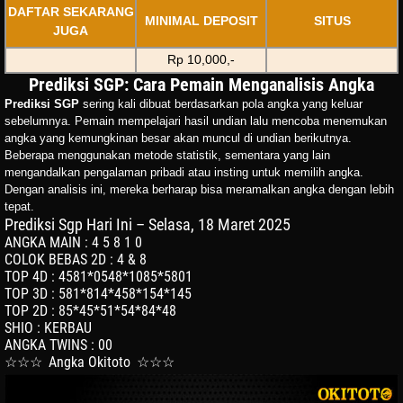
DAFTAR SEKARANG
MINIMAL DEPOSIT
SITUS
JUGA
Rp 10,000,-
Prediksi SGP: Cara Pemain Menganalisis Angka
Prediksi SGP
sering kali dibuat berdasarkan pola angka yang keluar
sebelumnya. Pemain mempelajari hasil undian lalu mencoba menemukan
angka yang kemungkinan besar akan muncul di undian berikutnya.
Beberapa menggunakan metode statistik, sementara yang lain
mengandalkan pengalaman pribadi atau insting untuk memilih angka.
Dengan analisis ini, mereka berharap bisa meramalkan angka dengan lebih
tepat.
Prediksi Sgp Hari Ini – Selasa, 18 Maret 2025
ANGKA MAIN
:
4 5 8 1 0
COLOK BEBAS 2D
:
4 & 8
TOP 4D
:
4581*0548*1085*5801
TOP 3D
:
581*814*458*154*145
TOP 2D
:
85*45*51*54*84*48
SHIO
:
KERBAU
ANGKA TWINS
:
00
☆☆☆
Angka Okitoto
☆☆☆