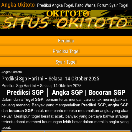
Angka Okitoto
Prediksi Angka Togel, Paito Warna, Forum Syair Togel
Beranda
Prediksi Togel
Syair Togel
Angka Okitoto
Prediksi Sgp Hari Ini – Selasa, 14 Oktober 2025
Prediksi Sgp Hari Ini – Selasa, 14 Oktober 2025
Prediksi SGP │ Angka SGP | Bocoran SGP
Dalam dunia
Togel SGP
, pemain terus mencari cara untuk meningkatkan
peluang menang. Banyak yang mengandalkan
Prediksi SGP
,
angka SGP
,
dan
bocoran SGP
untuk membantu mereka meramalkan angka yang akan
keluar. Meskipun togel bersifat acak, banyak yang percaya bahwa strategi
tertentu dapat memberi keuntungan lebih besar dalam memilih angka yang
tepat.