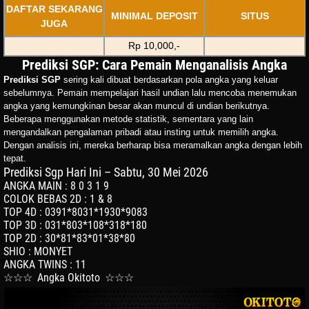
DAFTAR SEKARANG
MINIMAL DEPOSIT
SITUS
JUGA
Rp 10,000,-
Prediksi SGP: Cara Pemain Menganalisis Angka
Prediksi SGP
sering kali dibuat berdasarkan pola angka yang keluar
sebelumnya. Pemain mempelajari hasil undian lalu mencoba menemukan
angka yang kemungkinan besar akan muncul di undian berikutnya.
Beberapa menggunakan metode statistik, sementara yang lain
mengandalkan pengalaman pribadi atau insting untuk memilih angka.
Dengan analisis ini, mereka berharap bisa meramalkan angka dengan lebih
tepat.
Prediksi Sgp Hari Ini – Sabtu, 30 Mei 2026
ANGKA MAIN
:
8 0 3 1 9
COLOK BEBAS 2D
:
1 & 8
TOP 4D
:
0391*8031*1930*9083
TOP 3D
:
031*803*108*318*180
TOP 2D
:
30*81*83*01*38*80
SHIO
:
MONYET
ANGKA TWINS
:
11
☆☆☆
Angka Okitoto
☆☆☆