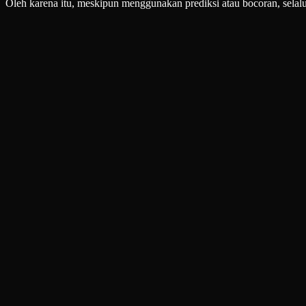
Oleh karena itu, meskipun menggunakan prediksi atau bocoran, sela