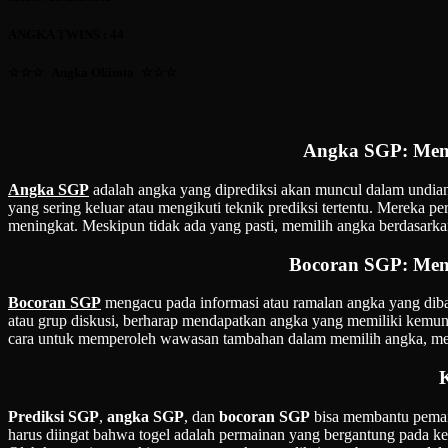
ANGKA TWINS
:
44
☆☆☆
Angka Okitoto
☆☆☆
Angka SGP: Memi
Angka SGP
adalah angka yang diprediksi akan muncul dalam undi
yang sering keluar atau mengikuti teknik prediksi tertentu. Mereka
meningkat. Meskipun tidak ada yang pasti, memilih angka berdasarkan
Bocoran SGP: Menc
Bocoran SGP
mengacu pada informasi atau ramalan angka yang dibag
atau grup diskusi, berharap mendapatkan angka yang memiliki kemun
cara untuk memperoleh wawasan tambahan dalam memilih angka, mesk
Prediksi SGP
,
angka SGP
, dan
bocoran SGP
bisa membantu pemain
harus diingat bahwa togel adalah permainan yang bergantung pada k