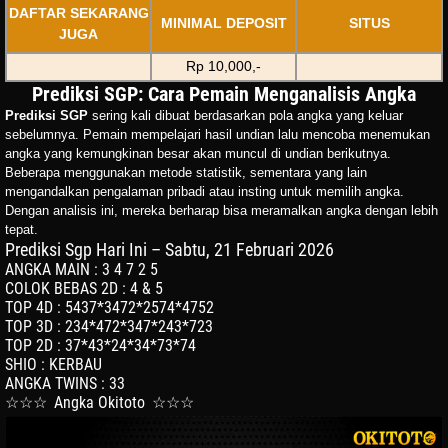
DAFTAR SEKARANG
MINIMAL DEPOSIT
SITUS
JUGA
Rp 10,000,-
Prediksi SGP: Cara Pemain Menganalisis Angka
Prediksi SGP
sering kali dibuat berdasarkan pola angka yang keluar
sebelumnya. Pemain mempelajari hasil undian lalu mencoba menemukan
angka yang kemungkinan besar akan muncul di undian berikutnya.
Beberapa menggunakan metode statistik, sementara yang lain
mengandalkan pengalaman pribadi atau insting untuk memilih angka.
Dengan analisis ini, mereka berharap bisa meramalkan angka dengan lebih
tepat.
Prediksi Sgp Hari Ini – Sabtu, 21 Februari 2026
ANGKA MAIN
:
3 4 7 2 5
COLOK BEBAS 2D
:
4 & 5
TOP 4D
:
5437*3472*2574*4752
TOP 3D
:
234*472*347*243*723
TOP 2D
:
37*43*24*34*73*74
SHIO
:
KERBAU
ANGKA TWINS
:
33
☆☆☆
Angka Okitoto
☆☆☆