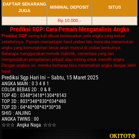
DAFTAR SEKARANG
MINIMAL DEPOSIT
SITUS
JUGA
Rp 10,000,-
Prediksi SGP: Cara Pemain Menganalisis Angka
Prediksi SGP
sering kali dibuat berdasarkan pola angka yang keluar
sebelumnya. Pemain mempelajari hasil undian lalu mencoba menemukan
angka yang kemungkinan besar akan muncul di undian berikutnya.
Beberapa menggunakan metode statistik, sementara yang lain
mengandalkan pengalaman pribadi atau insting untuk memilih angka.
Dengan analisis ini, mereka berharap bisa meramalkan angka dengan lebih
tepat.
Prediksi Sgp Hari Ini – Sabtu, 15 Maret 2025
ANGKA MAIN
:
0 3 4 8 1
COLOK BEBAS 2D
:
0 & 8
TOP 4D
:
0348*3418*1304*8143
TOP 3D
:
803*348*830*034*480
TOP 2D
:
04*40*08*43*30*38
SHIO
:
ANJING
ANGKA TWINS
:
00
☆☆☆
Angka Naga
☆☆☆