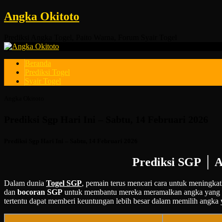
Angka Okitoto
Prediksi Angka Togel, Paito Warna, Forum Syair Togel
Beranda
Prediksi Togel
Syair Togel
Angka Okitoto
Prediksi Sgp Hari Ini – Sabtu, 14 Februari 2026
Prediksi Sgp Hari Ini – Sabtu, 14 Februari 2026
Prediksi SGP │ 
Dalam dunia
Togel SGP
, pemain terus mencari cara untuk mening
dan
bocoran SGP
untuk membantu mereka meramalkan angka yang aka
tertentu dapat memberi keuntungan lebih besar dalam memilih angka 