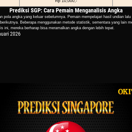
Rp 10,000,-
Prediksi SGP: Cara Pemain Menganalisis Angka
kan pola angka yang keluar sebelumnya. Pemain mempelajari hasil undian l
berikutnya. Beberapa menggunakan metode statistik, sementara yang lain m
sis ini, mereka berharap bisa meramalkan angka dengan lebih tepat.
nuari 2026