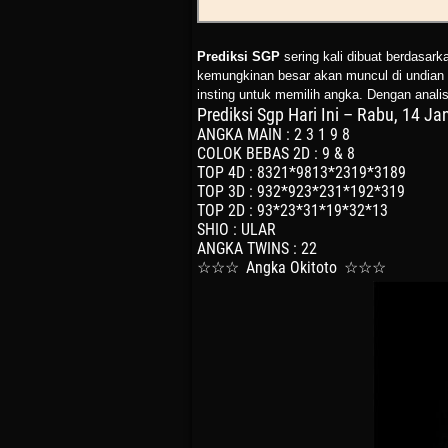
Prediksi SGP
sering kali dibuat berdasar
kemungkinan besar akan muncul di undian 
insting untuk memilih angka. Dengan anali
Prediksi Sgp Hari Ini – Rabu, 14 Ja
ANGKA MAIN
:
2 3 1 9 8
COLOK BEBAS 2D
:
9 & 8
TOP 4D
:
8321*9813*2319*3189
TOP 3D
:
932*923*231*192*319
TOP 2D
:
93*23*31*19*32*13
SHIO
:
ULAR
ANGKA TWINS
:
22
☆☆☆
Angka Okitoto
☆☆☆