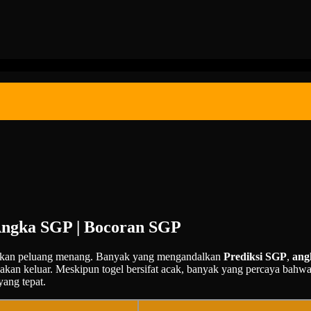
Angka SGP | Bocoran SGP
katkan peluang menang. Banyak yang mengandalkan
Prediksi SGP
,
ang
n keluar. Meskipun togel bersifat acak, banyak yang percaya bahwa 
yang tepat.