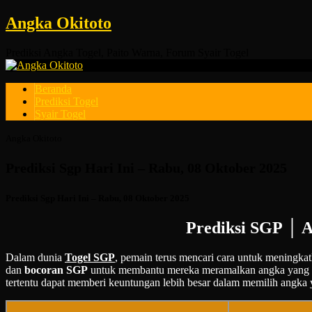
Angka Okitoto
Prediksi Angka Togel, Paito Warna, Forum Syair Togel
Beranda
Prediksi Togel
Syair Togel
Angka Okitoto
Prediksi Sgp Hari Ini – Rabu, 08 Oktober 2025
Prediksi Sgp Hari Ini – Rabu, 08 Oktober 2025
Prediksi SGP │ 
Dalam dunia
Togel SGP
, pemain terus mencari cara untuk mening
dan
bocoran SGP
untuk membantu mereka meramalkan angka yang aka
tertentu dapat memberi keuntungan lebih besar dalam memilih angka 