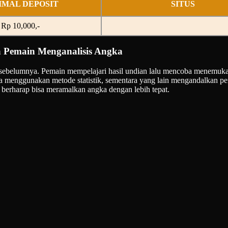
IMAL DEPOSIT
SITUS
Rp 10,000,-
a Pemain Menganalisis Angka
ar sebelumnya. Pemain mempelajari hasil undian lalu mencoba menemuk
a menggunakan metode statistik, sementara yang lain mengandalkan p
a berharap bisa meramalkan angka dengan lebih tepat.