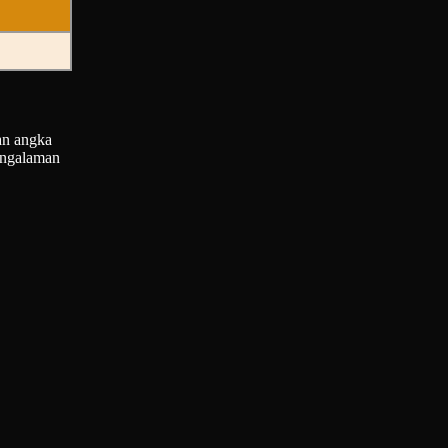
an angka
engalaman