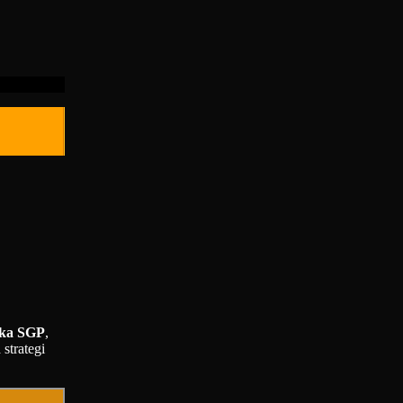
ka SGP
,
strategi