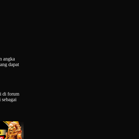
en angka
nang dapat
i di forum
 sebagai
n, tetap
 pasti.