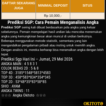
DAFTAR SEKARANG
MINIMAL DEPOSIT
SITUS
JUGA
Rp 10,000,-
Prediksi SGP: Cara Pemain Menganalisis Angka
Prediksi SGP
sering kali dibuat berdasarkan pola angka yang keluar
sebelumnya. Pemain mempelajari hasil undian lalu mencoba menemukan
angka yang kemungkinan besar akan muncul di undian berikutnya.
Beberapa menggunakan metode statistik, sementara yang lain
mengandalkan pengalaman pribadi atau insting untuk memilih angka.
Dengan analisis ini, mereka berharap bisa meramalkan angka dengan lebih
tepat.
Prediksi Sgp Hari Ini – Jumat, 29 Mei 2026
ANGKA MAIN
:
4 5 8 3 1
COLOK BEBAS 2D
:
5 & 8
TOP 4D
:
3185*1548*5813*4583
TOP 3D
:
458*583*834*354*345
TOP 2D
:
53*48*35*83*58*85
SHIO
:
AYAM
ANGKA TWINS
:
11
☆☆☆
Angka Okitoto
☆☆☆