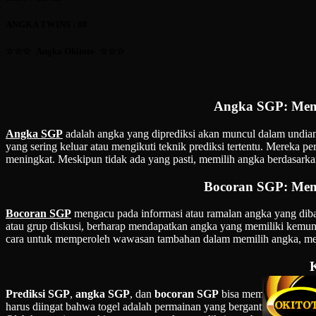
ANGKA TWINS
:
88
☆☆☆
Angka Okitoto
☆☆☆
Angka SGP: Memi
Angka SGP
adalah angka yang diprediksi akan muncul dalam undi
yang sering keluar atau mengikuti teknik prediksi tertentu. Mereka
meningkat. Meskipun tidak ada yang pasti, memilih angka berdasarkan
Bocoran SGP: Menc
Bocoran SGP
mengacu pada informasi atau ramalan angka yang dibag
atau grup diskusi, berharap mendapatkan angka yang memiliki kemun
cara untuk memperoleh wawasan tambahan dalam memilih angka, mesk
Prediksi SGP
,
angka SGP
, dan
bocoran SGP
bisa membantu pemain
harus diingat bahwa togel adalah permainan yang bergantung pada k