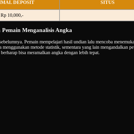
IMAL DEPOSIT
SITUS
Rp 10,000,-
a Pemain Menganalisis Angka
ar sebelumnya. Pemain mempelajari hasil undian lalu mencoba menemuk
a menggunakan metode statistik, sementara yang lain mengandalkan p
a berharap bisa meramalkan angka dengan lebih tepat.