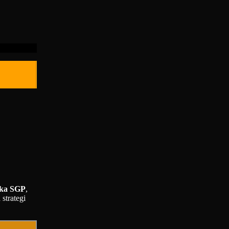
ka SGP
,
strategi