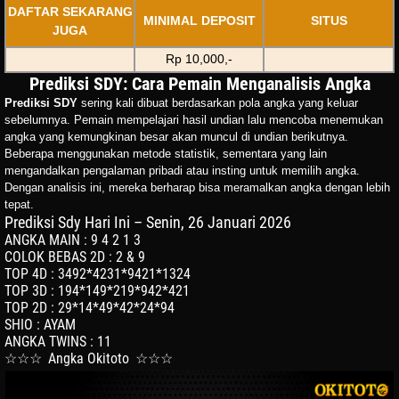
DAFTAR SEKARANG
MINIMAL DEPOSIT
SITUS
JUGA
Rp 10,000,-
Prediksi SDY: Cara Pemain Menganalisis Angka
Prediksi SDY
sering kali dibuat berdasarkan pola angka yang keluar
sebelumnya. Pemain mempelajari hasil undian lalu mencoba menemukan
angka yang kemungkinan besar akan muncul di undian berikutnya.
Beberapa menggunakan metode statistik, sementara yang lain
mengandalkan pengalaman pribadi atau insting untuk memilih angka.
Dengan analisis ini, mereka berharap bisa meramalkan angka dengan lebih
tepat.
Prediksi Sdy Hari Ini – Senin, 26 Januari 2026
ANGKA MAIN
:
9 4 2 1 3
COLOK BEBAS 2D
:
2 & 9
TOP 4D
:
3492*4231*9421*1324
TOP 3D
:
194*149*219*942*421
TOP 2D
:
29*14*49*42*24*94
SHIO
:
AYAM
ANGKA TWINS
:
11
☆☆☆
Angka Okitoto
☆☆☆