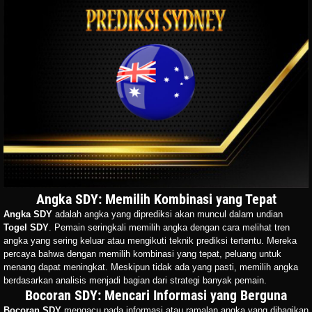
Angka SDY: Memilih Kombinasi yang Tepat
Angka SDY
adalah angka yang diprediksi akan muncul dalam undian
Togel SDY
. Pemain seringkali memilih angka dengan cara melihat tren
angka yang sering keluar atau mengikuti teknik prediksi tertentu. Mereka
percaya bahwa dengan memilih kombinasi yang tepat, peluang untuk
menang dapat meningkat. Meskipun tidak ada yang pasti, memilih angka
berdasarkan analisis menjadi bagian dari strategi banyak pemain.
Bocoran SDY: Mencari Informasi yang Berguna
Bocoran SDY
mengacu pada informasi atau ramalan angka yang dibagikan