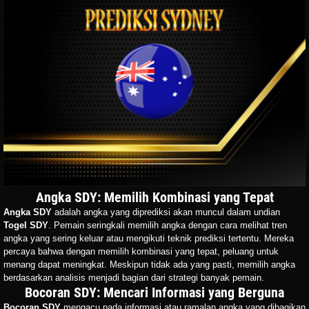
Angka SDY: Memilih Kombinasi yang Tepat
Angka SDY
adalah angka yang diprediksi akan muncul dalam undian
Togel SDY
. Pemain seringkali memilih angka dengan cara melihat tren
angka yang sering keluar atau mengikuti teknik prediksi tertentu. Mereka
percaya bahwa dengan memilih kombinasi yang tepat, peluang untuk
menang dapat meningkat. Meskipun tidak ada yang pasti, memilih angka
berdasarkan analisis menjadi bagian dari strategi banyak pemain.
Bocoran SDY: Mencari Informasi yang Berguna
Bocoran SDY
mengacu pada informasi atau ramalan angka yang dibagikan