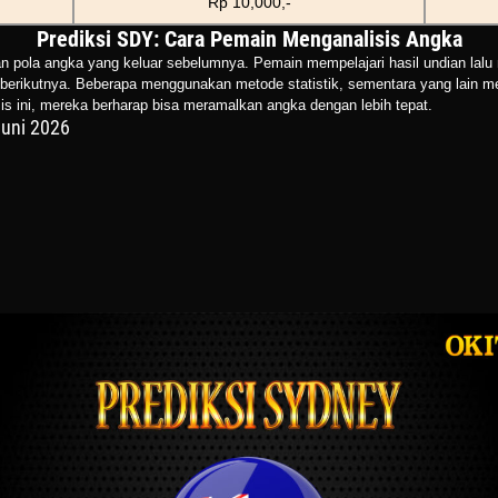
Rp 10,000,-
Prediksi SDY: Cara Pemain Menganalisis Angka
kan pola angka yang keluar sebelumnya. Pemain mempelajari hasil undian l
berikutnya. Beberapa menggunakan metode statistik, sementara yang lain m
sis ini, mereka berharap bisa meramalkan angka dengan lebih tepat.
Juni 2026