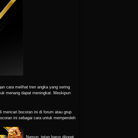
an cara melihat tren angka yang sering
untuk menang dapat meningkat. Meskipun
 mencari bocoran ini di forum atau grup
ocoran ini sebagai cara untuk memperoleh
uhan mereka. Namun, tetap harus diingat