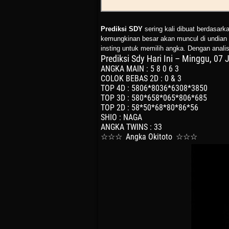
Prediksi SDY
sering kali dibuat berdasar
kemungkinan besar akan muncul di undian 
insting untuk memilih angka. Dengan anali
Prediksi Sdy Hari Ini – Minggu, 07 
ANGKA MAIN
:
5 8 0 6 3
COLOK BEBAS 2D
:
0 & 3
TOP 4D
:
5806*8036*6308*3850
TOP 3D
:
580*658*065*806*685
TOP 2D
:
58*50*68*80*86*56
SHIO
:
NAGA
ANGKA TWINS
:
33
☆☆☆
Angka Okitoto
☆☆☆