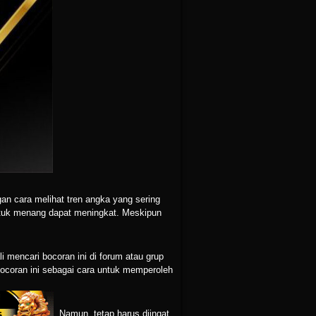
an cara melihat tren angka yang sering
untuk menang dapat meningkat. Meskipun
 mencari bocoran ini di forum atau grup
ocoran ini sebagai cara untuk memperoleh
uhan mereka. Namun, tetap harus diingat