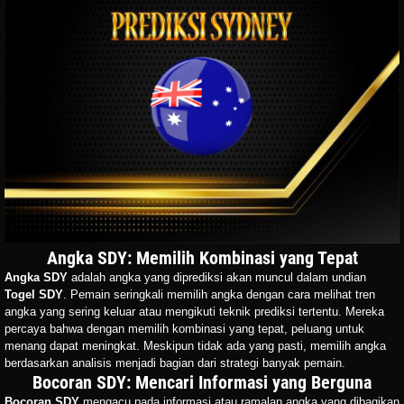
Angka SDY: Memilih Kombinasi yang Tepat
Angka SDY
adalah angka yang diprediksi akan muncul dalam undian
Togel SDY
. Pemain seringkali memilih angka dengan cara melihat tren
angka yang sering keluar atau mengikuti teknik prediksi tertentu. Mereka
percaya bahwa dengan memilih kombinasi yang tepat, peluang untuk
menang dapat meningkat. Meskipun tidak ada yang pasti, memilih angka
berdasarkan analisis menjadi bagian dari strategi banyak pemain.
Bocoran SDY: Mencari Informasi yang Berguna
Bocoran SDY
mengacu pada informasi atau ramalan angka yang dibagikan