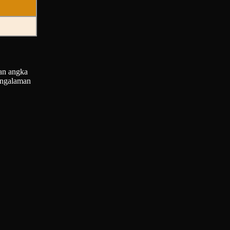
kan angka
engalaman