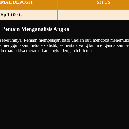
IMAL DEPOSIT
SITUS
Rp 10,000,-
a Pemain Menganalisis Angka
ar sebelumnya. Pemain mempelajari hasil undian lalu mencoba menemu
a menggunakan metode statistik, sementara yang lain mengandalkan p
a berharap bisa meramalkan angka dengan lebih tepat.