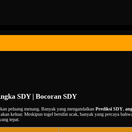
Angka SDY | Bocoran SDY
katkan peluang menang. Banyak yang mengandalkan
Prediksi SDY
,
an
n keluar. Meskipun togel bersifat acak, banyak yang percaya bahwa 
yang tepat.