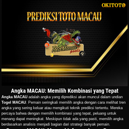
Angka MACAU: Memilih Kombinasi yang Tepat
Angka MACAU
adalah angka yang diprediksi akan muncul dalam undian
Togel MACAU
. Pemain seringkali memilih angka dengan cara melihat tren
angka yang sering keluar atau mengikuti teknik prediksi tertentu. Mereka
percaya bahwa dengan memilih kombinasi yang tepat, peluang untuk
menang dapat meningkat. Meskipun tidak ada yang pasti, memilih angka
berdasarkan analisis menjadi bagian dari strategi banyak pemain.