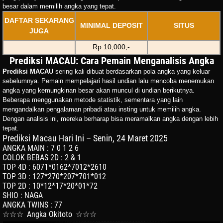
besar dalam memilih angka yang tepat.
DAFTAR SEKARANG
MINIMAL DEPOSIT
SITUS
JUGA
Rp 10,000,-
Prediksi MACAU: Cara Pemain Menganalisis Angka
Prediksi MACAU
sering kali dibuat berdasarkan pola angka yang keluar
sebelumnya. Pemain mempelajari hasil undian lalu mencoba menemukan
angka yang kemungkinan besar akan muncul di undian berikutnya.
Beberapa menggunakan metode statistik, sementara yang lain
mengandalkan pengalaman pribadi atau insting untuk memilih angka.
Dengan analisis ini, mereka berharap bisa meramalkan angka dengan lebih
tepat.
Prediksi Macau Hari Ini – Senin, 24 Maret 2025
ANGKA MAIN
:
7 0 1 2 6
COLOK BEBAS 2D
:
2 & 1
TOP 4D
:
6071*0162*7012*2610
TOP 3D
:
127*270*207*701*012
TOP 2D
:
10*12*17*20*01*72
SHIO
:
NAGA
ANGKA TWINS
:
77
☆☆☆
Angka Okitoto
☆☆☆