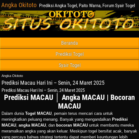
Angka Okitoto
Prediksi Angka Togel, Paito Warna, Forum Syair Togel
Beranda
Prediksi Togel
Syair Togel
Angka Okitoto
Prediksi Macau Hari Ini – Senin, 24 Maret 2025
Prediksi Macau Hari Ini – Senin, 24 Maret 2025
Prediksi MACAU │ Angka MACAU | Bocoran
MACAU
Dalam dunia
Togel MACAU
, pemain terus mencari cara untuk
meningkatkan peluang menang. Banyak yang mengandalkan
Prediksi
MACAU
,
angka MACAU
, dan
bocoran MACAU
untuk membantu mereka
meramalkan angka yang akan keluar. Meskipun togel bersifat acak, banyak
yang percaya bahwa strategi tertentu dapat memberi keuntungan lebih