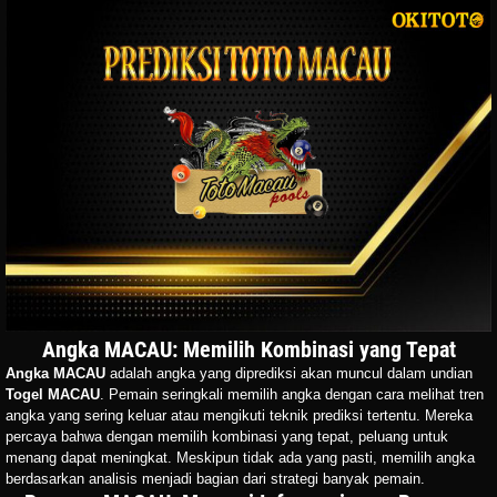
Angka MACAU: Memilih Kombinasi yang Tepat
Angka MACAU
adalah angka yang diprediksi akan muncul dalam undian
Togel MACAU
. Pemain seringkali memilih angka dengan cara melihat tren
angka yang sering keluar atau mengikuti teknik prediksi tertentu. Mereka
percaya bahwa dengan memilih kombinasi yang tepat, peluang untuk
menang dapat meningkat. Meskipun tidak ada yang pasti, memilih angka
berdasarkan analisis menjadi bagian dari strategi banyak pemain.