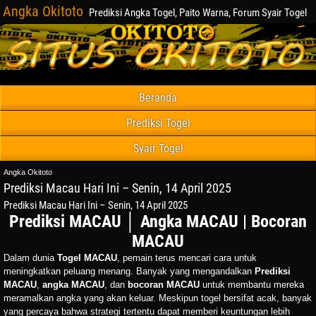
Angka Okitoto
Prediksi Angka Togel, Paito Warna, Forum Syair Togel
Beranda
Prediksi Togel
Syair Togel
Angka Okitoto
Prediksi Macau Hari Ini – Senin, 14 April 2025
Prediksi Macau Hari Ini – Senin, 14 April 2025
Prediksi MACAU │ Angka MACAU | Bocoran
MACAU
Dalam dunia
Togel MACAU
, pemain terus mencari cara untuk
meningkatkan peluang menang. Banyak yang mengandalkan
Prediksi
MACAU
,
angka MACAU
, dan
bocoran MACAU
untuk membantu mereka
meramalkan angka yang akan keluar. Meskipun togel bersifat acak, banyak
yang percaya bahwa strategi tertentu dapat memberi keuntungan lebih