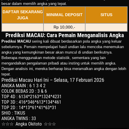
besar dalam memilih angka yang tepat.
DAFTAR SEKARANG
MINIMAL DEPOSIT
SITUS
JUGA
Rp 10,000,-
Prediksi MACAU: Cara Pemain Menganalisis Angka
Prediksi MACAU
sering kali dibuat berdasarkan pola angka yang keluar
sebelumnya. Pemain mempelajari hasil undian lalu mencoba menemukan
angka yang kemungkinan besar akan muncul di undian berikutnya.
Beberapa menggunakan metode statistik, sementara yang lain
mengandalkan pengalaman pribadi atau insting untuk memilih angka.
Dengan analisis ini, mereka berharap bisa meramalkan angka dengan lebih
tepat.
Prediksi Macau Hari Ini – Selasa, 17 Februari 2026
ANGKA MAIN
:
6 1 3 4 2
COLOK BEBAS 2D
:
3 & 6
TOP 4D
:
6134*2163*1324*4231
TOP 3D
:
416*346*613*134*461
TOP 2D
:
14*13*61*41*63*31
SHIO
:
TIKUS
ANGKA TWINS
:
33
☆☆☆
Angka Okitoto
☆☆☆