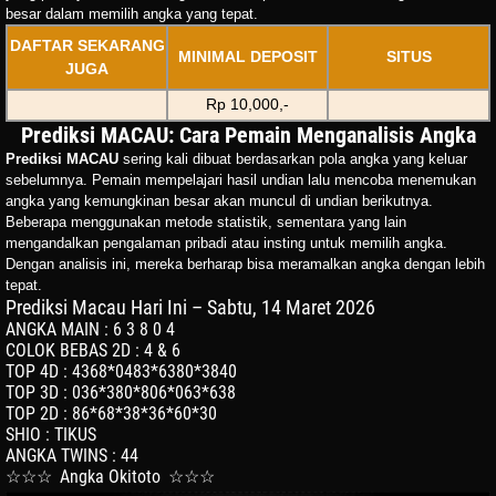
besar dalam memilih angka yang tepat.
DAFTAR SEKARANG
MINIMAL DEPOSIT
SITUS
JUGA
Rp 10,000,-
Prediksi MACAU: Cara Pemain Menganalisis Angka
Prediksi MACAU
sering kali dibuat berdasarkan pola angka yang keluar
sebelumnya. Pemain mempelajari hasil undian lalu mencoba menemukan
angka yang kemungkinan besar akan muncul di undian berikutnya.
Beberapa menggunakan metode statistik, sementara yang lain
mengandalkan pengalaman pribadi atau insting untuk memilih angka.
Dengan analisis ini, mereka berharap bisa meramalkan angka dengan lebih
tepat.
Prediksi Macau Hari Ini – Sabtu, 14 Maret 2026
ANGKA MAIN
:
6 3 8 0 4
COLOK BEBAS 2D
:
4 & 6
TOP 4D
:
4368*0483*6380*3840
TOP 3D
:
036*380*806*063*638
TOP 2D
:
86*68*38*36*60*30
SHIO
:
TIKUS
ANGKA TWINS
:
44
☆☆☆
Angka Okitoto
☆☆☆