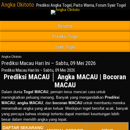
Angka Okitoto
Prediksi Angka Togel, Paito Warna, Forum Syair Togel
Beranda
Prediksi Togel
Syair Togel
Angka Okitoto
Prediksi Macau Hari Ini – Sabtu, 09 Mei 2026
Prediksi Macau Hari Ini – Sabtu, 09 Mei 2026
Prediksi MACAU │ Angka MACAU | Bocoran
MACAU
Dalam dunia
Togel MACAU
, pemain terus mencari cara untuk
meningkatkan peluang menang. Banyak yang mengandalkan
Prediksi
MACAU
,
angka MACAU
, dan
bocoran MACAU
untuk membantu mereka
meramalkan angka yang akan keluar. Meskipun togel bersifat acak, banyak
yang percaya bahwa strategi tertentu dapat memberi keuntungan lebih
besar dalam memilih angka yang tepat.
DAFTAR SEKARANG