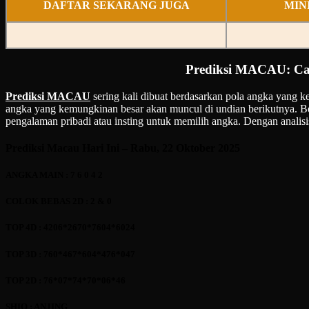
DAFTAR SEKARANG JUGA
MIN
Prediksi MACAU: Ca
Prediksi MACAU
sering kali dibuat berdasarkan pola angka yang 
angka yang kemungkinan besar akan muncul di undian berikutnya. B
pengalaman pribadi atau insting untuk memilih angka. Dengan analisi
Prediksi Macau Hari Ini – Rabu, 22 Oktober 2025
ANGKA MAIN
:
7 6 0 4 2
COLOK BEBAS 2D
:
2 & 0
TOP 4D
:
4206*2670*7604*6024
TOP 3D
:
760*467*604*476*047
TOP 2D
:
76*07*74*70*06*46
SHIO
:
ANJING