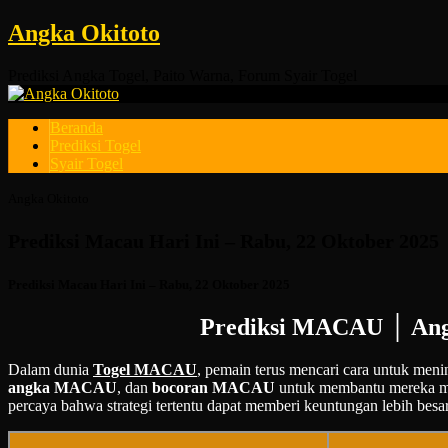
Angka Okitoto
Prediksi Angka Togel, Paito Warna, Forum Syair Togel
Beranda
Prediksi Togel
Syair Togel
Angka Okitoto
Prediksi Macau Hari Ini – Rabu, 22 Oktober 2025
Prediksi Macau Hari Ini – Rabu, 22 Oktober 2025
Prediksi MACAU │ A
Dalam dunia
Togel MACAU
, pemain terus mencari cara untuk me
angka MACAU
, dan
bocoran MACAU
untuk membantu mereka mer
percaya bahwa strategi tertentu dapat memberi keuntungan lebih besa