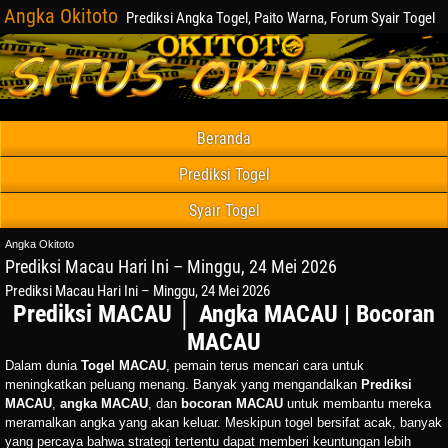
Angka Okitoto
Prediksi Angka Togel, Paito Warna, Forum Syair Togel
Beranda
Prediksi Togel
Syair Togel
Angka Okitoto
Prediksi Macau Hari Ini – Minggu, 24 Mei 2026
Prediksi Macau Hari Ini – Minggu, 24 Mei 2026
Prediksi MACAU │ Angka MACAU | Bocoran
MACAU
Dalam dunia
Togel MACAU
, pemain terus mencari cara untuk
meningkatkan peluang menang. Banyak yang mengandalkan
Prediksi
MACAU
,
angka MACAU
, dan
bocoran MACAU
untuk membantu mereka
meramalkan angka yang akan keluar. Meskipun togel bersifat acak, banyak
yang percaya bahwa strategi tertentu dapat memberi keuntungan lebih