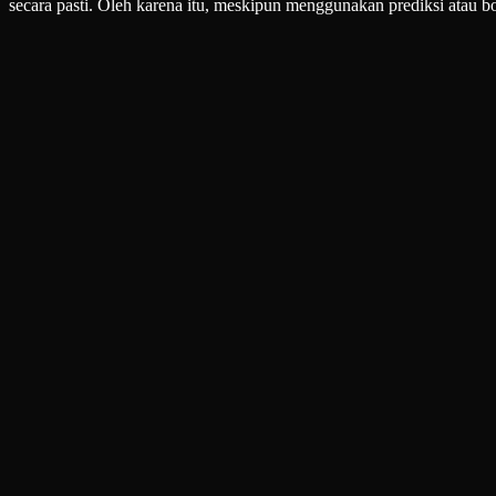
secara pasti. Oleh karena itu, meskipun menggunakan prediksi atau 