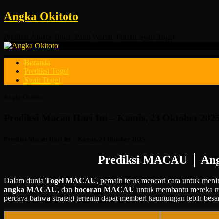
Angka Okitoto
Prediksi Angka Togel, Paito Warna, Forum Syair Togel
Beranda
Prediksi Togel
Syair Togel
Angka Okitoto
Prediksi Macau Hari Ini – Kamis, 23 Oktober 202
Prediksi Macau Hari Ini – Kamis, 23 Oktober 2025
Prediksi MACAU │ A
Dalam dunia
Togel MACAU
, pemain terus mencari cara untuk me
angka MACAU
, dan
bocoran MACAU
untuk membantu mereka mer
percaya bahwa strategi tertentu dapat memberi keuntungan lebih besa