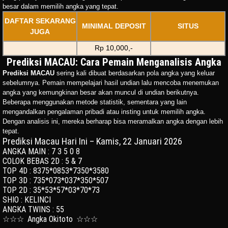
besar dalam memilih angka yang tepat.
DAFTAR SEKARANG
MINIMAL DEPOSIT
SITUS
JUGA
Rp 10,000,-
Prediksi MACAU: Cara Pemain Menganalisis Angka
Prediksi MACAU
sering kali dibuat berdasarkan pola angka yang keluar
sebelumnya. Pemain mempelajari hasil undian lalu mencoba menemukan
angka yang kemungkinan besar akan muncul di undian berikutnya.
Beberapa menggunakan metode statistik, sementara yang lain
mengandalkan pengalaman pribadi atau insting untuk memilih angka.
Dengan analisis ini, mereka berharap bisa meramalkan angka dengan lebih
tepat.
Prediksi Macau Hari Ini – Kamis, 22 Januari 2026
ANGKA MAIN
:
7 3 5 0 8
COLOK BEBAS 2D
:
5 & 7
TOP 4D
:
8375*0853*7350*3580
TOP 3D
:
735*073*037*350*507
TOP 2D
:
35*53*57*03*70*73
SHIO
:
KELINCI
ANGKA TWINS
:
55
☆☆☆
Angka Okitoto
☆☆☆