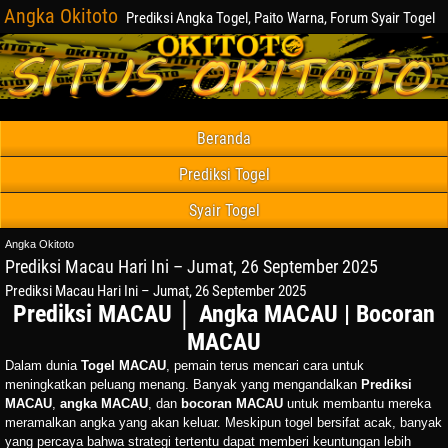
Angka Okitoto
Prediksi Angka Togel, Paito Warna, Forum Syair Togel
Beranda
Prediksi Togel
Syair Togel
Angka Okitoto
Prediksi Macau Hari Ini – Jumat, 26 September 2025
Prediksi Macau Hari Ini – Jumat, 26 September 2025
Prediksi MACAU │ Angka MACAU | Bocoran
MACAU
Dalam dunia
Togel MACAU
, pemain terus mencari cara untuk
meningkatkan peluang menang. Banyak yang mengandalkan
Prediksi
MACAU
,
angka MACAU
, dan
bocoran MACAU
untuk membantu mereka
meramalkan angka yang akan keluar. Meskipun togel bersifat acak, banyak
yang percaya bahwa strategi tertentu dapat memberi keuntungan lebih