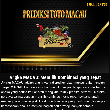
Angka MACAU: Memilih Kombinasi yang Tepat
Angka MACAU
adalah angka yang diprediksi akan muncul dalam undian
Togel MACAU
. Pemain seringkali memilih angka dengan cara melihat tren
angka yang sering keluar atau mengikuti teknik prediksi tertentu. Mereka
percaya bahwa dengan memilih kombinasi yang tepat, peluang untuk
menang dapat meningkat. Meskipun tidak ada yang pasti, memilih angka
berdasarkan analisis menjadi bagian dari strategi banyak pemain.