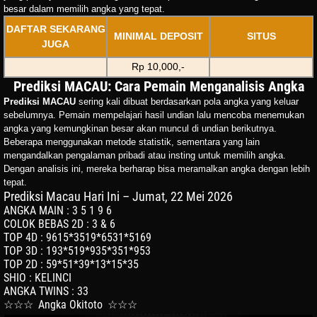
besar dalam memilih angka yang tepat.
DAFTAR SEKARANG
MINIMAL DEPOSIT
SITUS
JUGA
Rp 10,000,-
Prediksi MACAU: Cara Pemain Menganalisis Angka
Prediksi MACAU
sering kali dibuat berdasarkan pola angka yang keluar
sebelumnya. Pemain mempelajari hasil undian lalu mencoba menemukan
angka yang kemungkinan besar akan muncul di undian berikutnya.
Beberapa menggunakan metode statistik, sementara yang lain
mengandalkan pengalaman pribadi atau insting untuk memilih angka.
Dengan analisis ini, mereka berharap bisa meramalkan angka dengan lebih
tepat.
Prediksi Macau Hari Ini – Jumat, 22 Mei 2026
ANGKA MAIN
:
3 5 1 9 6
COLOK BEBAS 2D
:
3 & 6
TOP 4D
:
9615*3519*6531*5169
TOP 3D
:
193*519*935*351*953
TOP 2D
:
59*51*39*13*15*35
SHIO
:
KELINCI
ANGKA TWINS
:
33
☆☆☆
Angka Okitoto
☆☆☆