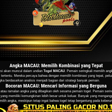
Angka MACAU: Memilih Kombinasi yang Tepat
ksi akan muncul dalam undian
Togel MACAU
. Pemain seringkali memilih ang
ksi tertentu. Mereka percaya bahwa dengan memilih kombinasi yang tepat, pe
ka berdasarkan analisis menjadi bagian dari strategi banyak pemain.
Bocoran MACAU: Mencari Informasi yang Berguna
tau ramalan angka yang dibagikan oleh sesama pemain togel. Pemain seringk
 yang memiliki kemungkinan lebih besar untuk keluar. Banyak yang mengangg
ih angka, meskipun tetap ingat bahwa togel tetap bergantung pada keberu
Kesimpulan
coran MACAU
bisa membantu pemain merasa lebih siap dalam memilih angk