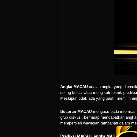
Angka MACAU
adalah angka yang dipredi
sering keluar atau mengikuti teknik predi
Meskipun tidak ada yang pasti, memilih ang
Bocoran MACAU
mengacu pada informasi a
grup diskusi, berharap mendapatkan angka
memperoleh wawasan tambahan dalam memil
Prediksi MACAU
,
angka MACAU
, dan
bo