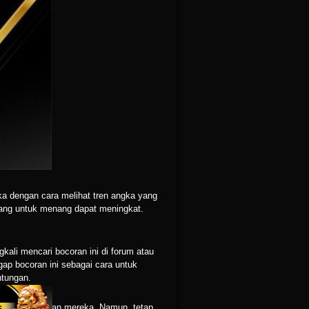
ka dengan cara melihat tren angka yang
luang untuk menang dapat meningkat.
ali mencari bocoran ini di forum atau
ap bocoran ini sebagai cara untuk
ntungan.
a untuk taruhan mereka. Namun, tetap