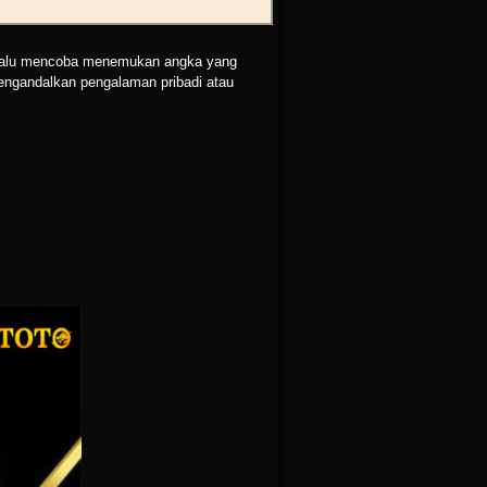
an lalu mencoba menemukan angka yang
engandalkan pengalaman pribadi atau