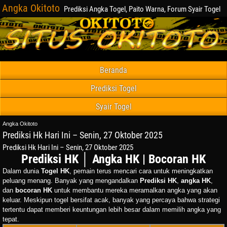
Angka Okitoto
Prediksi Angka Togel, Paito Warna, Forum Syair Togel
Beranda
Prediksi Togel
Syair Togel
Angka Okitoto
Prediksi Hk Hari Ini – Senin, 27 Oktober 2025
Prediksi Hk Hari Ini – Senin, 27 Oktober 2025
Prediksi HK │ Angka HK | Bocoran HK
Dalam dunia
Togel HK
, pemain terus mencari cara untuk meningkatkan
peluang menang. Banyak yang mengandalkan
Prediksi HK
,
angka HK
,
dan
bocoran HK
untuk membantu mereka meramalkan angka yang akan
keluar. Meskipun togel bersifat acak, banyak yang percaya bahwa strategi
tertentu dapat memberi keuntungan lebih besar dalam memilih angka yang
tepat.