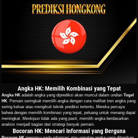
Angka HK: Memilih Kombinasi yang Tepat
Angka HK
adalah angka yang diprediksi akan muncul dalam undian
Togel
HK
. Pemain seringkali memilih angka dengan cara melihat tren angka yang
sering keluar atau mengikuti teknik prediksi tertentu. Mereka percaya
bahwa dengan memilih kombinasi yang tepat, peluang untuk menang dapat
meningkat. Meskipun tidak ada yang pasti, memilih angka berdasarkan
analisis menjadi bagian dari strategi banyak pemain.
Bocoran HK: Mencari Informasi yang Berguna
Bocoran HK
mengacu pada informasi atau ramalan angka yang dibagikan