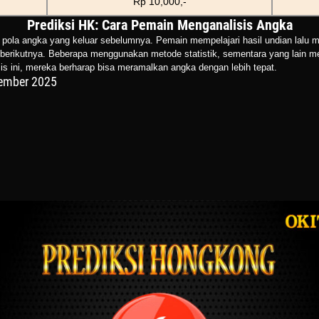
Rp 10,000,-
Prediksi HK: Cara Pemain Menganalisis Angka
an pola angka yang keluar sebelumnya. Pemain mempelajari hasil undian la
berikutnya. Beberapa menggunakan metode statistik, sementara yang lain m
sis ini, mereka berharap bisa meramalkan angka dengan lebih tepat.
esember 2025