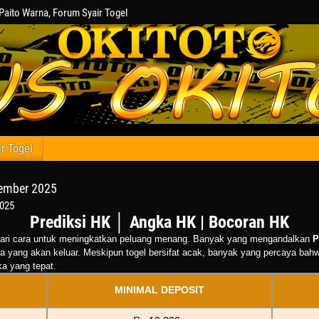
 Paito Warna, Forum Syair Togel
ir Togel
esember 2025
2025
Prediksi HK │ Angka HK | Bocoran HK
cari cara untuk meningkatkan peluang menang. Banyak yang mengandalkan
P
ang akan keluar. Meskipun togel bersifat acak, banyak yang percaya bahwa
a yang tepat.
MINIMAL DEPOSIT