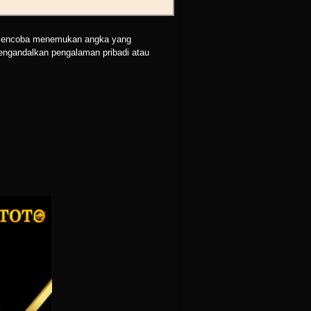
lu mencoba menemukan angka yang
engandalkan pengalaman pribadi atau