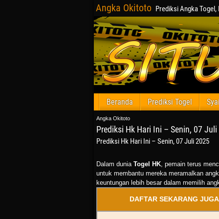
Angka Okitoto
Prediksi Angka Togel,
Beranda
Prediksi Togel
Sya
Angka Okitoto
Prediksi Hk Hari Ini – Senin, 07 Jul
Prediksi Hk Hari Ini – Senin, 07 Juli 2025
Dalam dunia
Togel HK
, pemain terus men
untuk membantu mereka meramalkan angka y
keuntungan lebih besar dalam memilih angk
DAFTAR SEKARANG JUGA