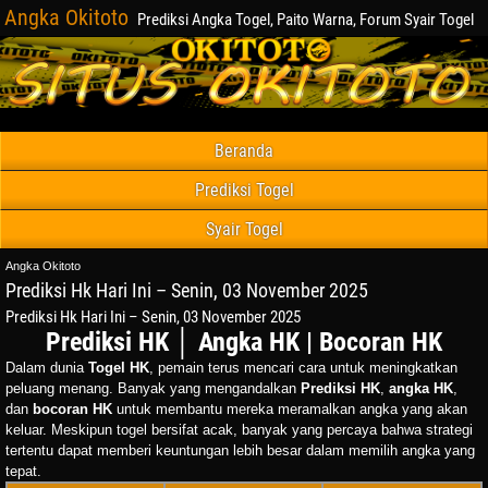
Angka Okitoto
Prediksi Angka Togel, Paito Warna, Forum Syair Togel
Beranda
Prediksi Togel
Syair Togel
Angka Okitoto
Prediksi Hk Hari Ini – Senin, 03 November 2025
Prediksi Hk Hari Ini – Senin, 03 November 2025
Prediksi HK │ Angka HK | Bocoran HK
Dalam dunia
Togel HK
, pemain terus mencari cara untuk meningkatkan
peluang menang. Banyak yang mengandalkan
Prediksi HK
,
angka HK
,
dan
bocoran HK
untuk membantu mereka meramalkan angka yang akan
keluar. Meskipun togel bersifat acak, banyak yang percaya bahwa strategi
tertentu dapat memberi keuntungan lebih besar dalam memilih angka yang
tepat.