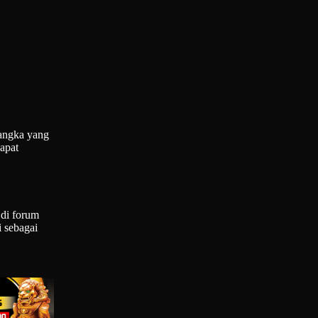
 angka yang
apat
 di forum
 sebagai
etap harus
i. Oleh