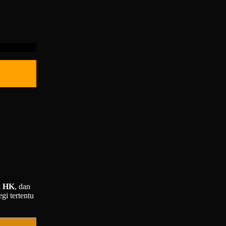
a HK
, dan
i tertentu