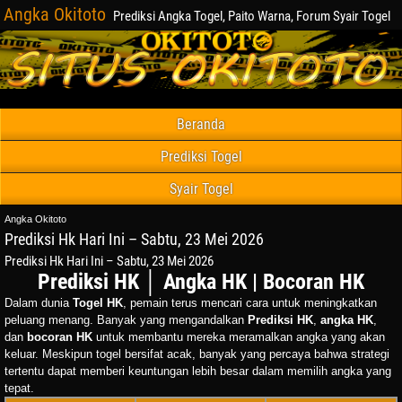
Angka Okitoto
Prediksi Angka Togel, Paito Warna, Forum Syair Togel
Beranda
Prediksi Togel
Syair Togel
Angka Okitoto
Prediksi Hk Hari Ini – Sabtu, 23 Mei 2026
Prediksi Hk Hari Ini – Sabtu, 23 Mei 2026
Prediksi HK │ Angka HK | Bocoran HK
Dalam dunia
Togel HK
, pemain terus mencari cara untuk meningkatkan
peluang menang. Banyak yang mengandalkan
Prediksi HK
,
angka HK
,
dan
bocoran HK
untuk membantu mereka meramalkan angka yang akan
keluar. Meskipun togel bersifat acak, banyak yang percaya bahwa strategi
tertentu dapat memberi keuntungan lebih besar dalam memilih angka yang
tepat.