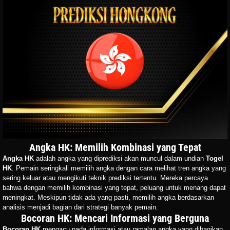
Angka HK: Memilih Kombinasi yang Tepat
Angka HK
adalah angka yang diprediksi akan muncul dalam undian
Togel
HK
. Pemain seringkali memilih angka dengan cara melihat tren angka yang
sering keluar atau mengikuti teknik prediksi tertentu. Mereka percaya
bahwa dengan memilih kombinasi yang tepat, peluang untuk menang dapat
meningkat. Meskipun tidak ada yang pasti, memilih angka berdasarkan
analisis menjadi bagian dari strategi banyak pemain.
Bocoran HK: Mencari Informasi yang Berguna
Bocoran HK
mengacu pada informasi atau ramalan angka yang dibagikan